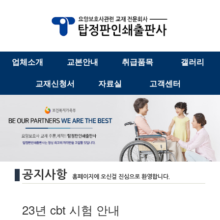
업체소개
교본안내
취급품목
갤러리
교재신청서
자료실
고객센터
공지사항
홈페이지에 오신걸 진심으로 환영합니다.
23년 cbt 시험 안내