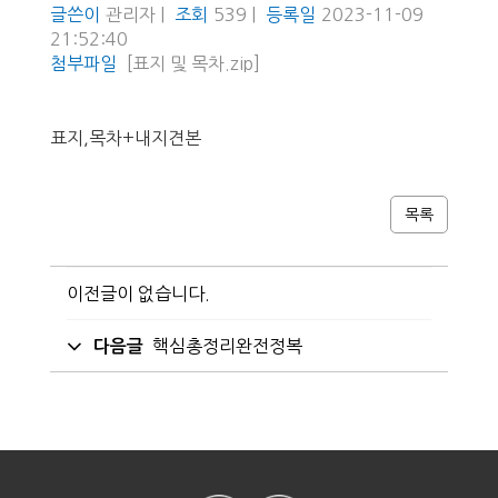
글쓴이
관리자 |
조회
539 |
등록일
2023-11-09
21:52:40
첨부파일
[표지 및 목차.zip]
표지,목차+내지견본
목록
이전글이 없습니다.
핵심총정리완전정복
다음글