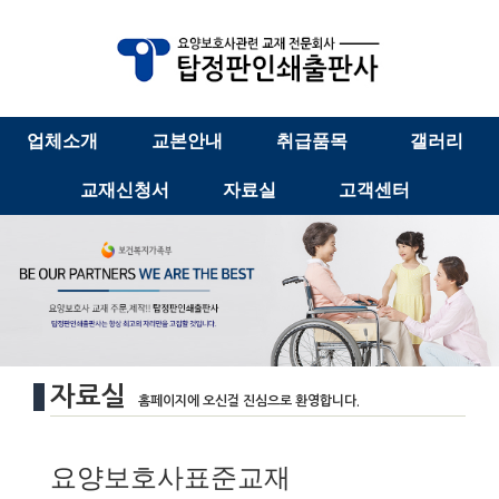
업체소개
교본안내
취급품목
갤러리
교재신청서
자료실
고객센터
자료실
홈페이지에 오신걸 진심으로 환영합니다.
요양보호사표준교재