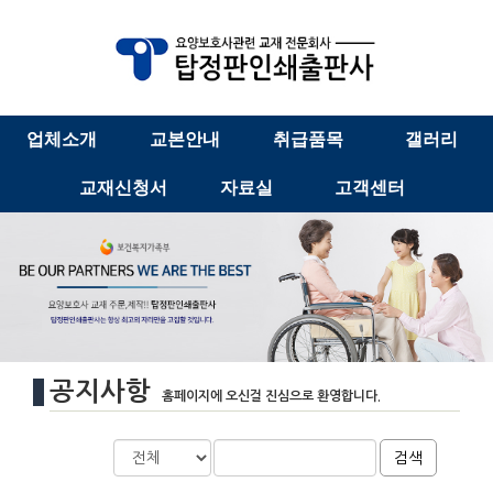
업체소개
교본안내
취급품목
갤러리
교재신청서
자료실
고객센터
공지사항
홈페이지에 오신걸 진심으로 환영합니다.
검색